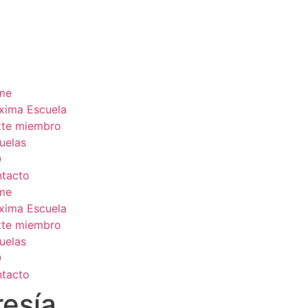
me
xima Escuela
te miembro
uelas
Q
tacto
me
xima Escuela
te miembro
uelas
Q
tacto
esía