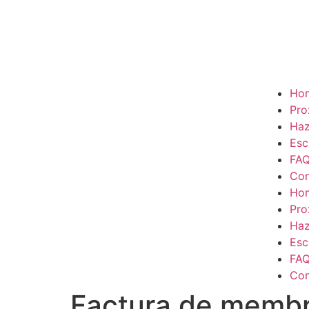
Ho
Pro
Haz
Esc
FA
Con
Ho
Pro
Haz
Esc
FA
Con
Factura de membr