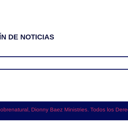
N DE NOTICIAS
brenatural, Dionny Baez Ministries. Todos los De